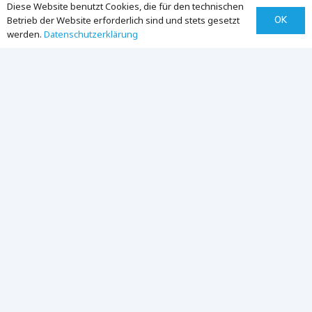
Diese Website benutzt Cookies, die für den technischen
OK
Betrieb der Website erforderlich sind und stets gesetzt
werden.
Datenschutz­erklärung
Unser Qualitäts-
versprechen
MLase ist als Medizinproduktehersteller tätig
und betreibt ein
Qualitätsmanagementsystem nach ISO
13485 / EN ISO 13485
. Unsere Produkte werden
nach höchsten Standards hinsichtlich Leistung,
Zuverlässigkeit und Qualität entwickelt und
gefertigt.
Dieses Qualitätsverständnis stellt sicher, dass
unsere Excimerlasersysteme auch in